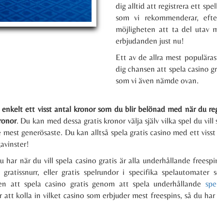
dig alltid att registrera ett s
som vi rekommenderar, ef
möjligheten att ta del utav 
erbjudanden just nu!
Ett av de allra mest populära
dig chansen att spela casino gr
som vi även nämde ovan.
enkelt ett visst antal kronor som du blir belönad med när du regi
ronor
. Du kan med dessa gratis kronor välja själv vilka spel du vill 
e mest generösaste. Du kan alltså spela gratis casino med ett vis
avinster!
har när du vill spela casino gratis är alla underhållande freespi
 gratissnurr, eller gratis spelrundor i specifika spelautomate
en att spela casino gratis genom att spela underhållande
spe
r att kolla in vilket casino som erbjuder mest freespins, så du har