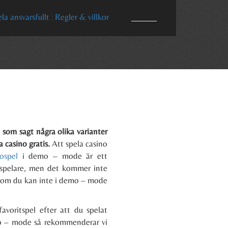
la ansvarsfullt
|
Regler & villkor
som sagt några olika varianter
a casino gratis.
Att spela casino
ospel
i demo – mode är ett
a spelare, men det kommer inte
ersom du kan inte i demo – mode
avoritspel efter att du spelat
mo – mode så rekommenderar vi