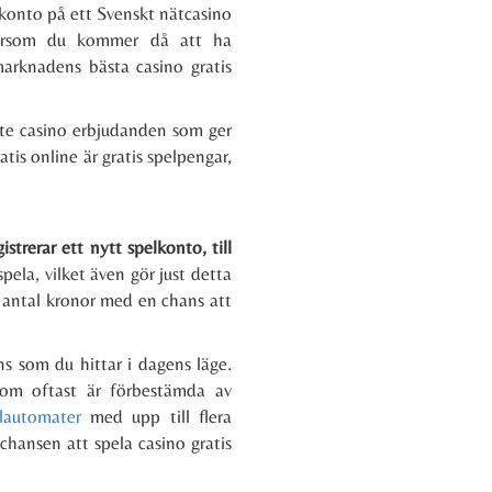
pelkonto på ett Svenskt nätcasino
tersom du kommer då att ha
marknadens bästa casino gratis
ste casino erbjudanden som ger
atis online är gratis spelpengar,
strerar ett nytt spelkonto, till
spela, vilket även gör just detta
st antal kronor med en chans att
ns som du hittar i dagens läge.
r som oftast är förbestämda av
lautomater
med upp till flera
 chansen att spela casino gratis