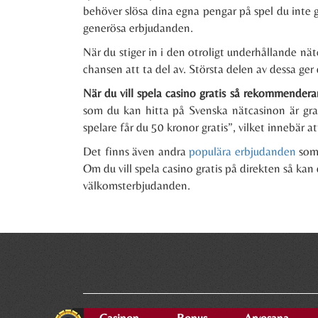
behöver slösa dina egna pengar på spel du inte gi
generösa erbjudanden.
När du stiger in i den otroligt underhållande nä
chansen att ta del av. Största delen av dessa ger 
När du vill spela casino gratis så rekommendera
som du kan hitta på Svenska nätcasinon är grat
spelare får du 50 kronor gratis”, vilket innebär at
Det finns även andra
populära erbjudanden
som 
Om du vill spela casino gratis på direkten så kan
välkomsterbjudanden.