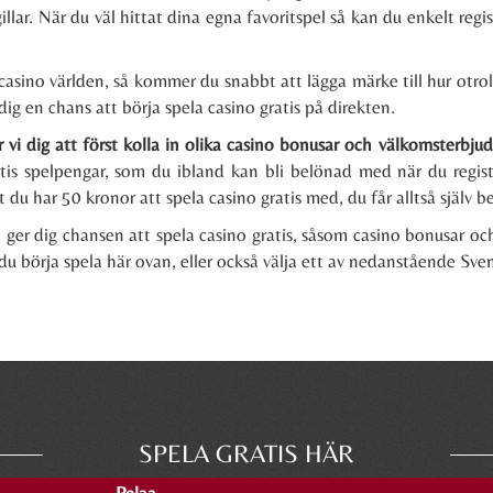
llar. När du väl hittat dina egna favoritspel så kan du enkelt regi
tcasino världen, så kommer du snabbt att lägga märke till hur ot
dig en chans att börja spela casino gratis på direkten.
r vi dig att först kolla in olika casino bonusar och välkomsterbj
is spelpengar, som du ibland kan bli belönad med när du regist
t du har 50 kronor att spela casino gratis med, du får alltså själv b
ger dig chansen att spela casino gratis, såsom casino bonusar oc
 du börja spela här ovan, eller också välja ett av nedanstående Sv
SPELA GRATIS HÄR