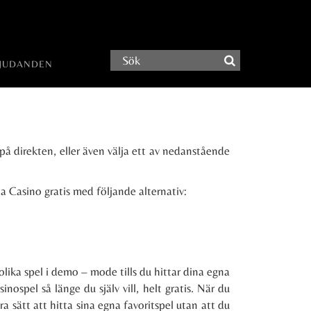
JUDANDEN
på direkten, eller även välja ett av nedanstående
la Casino gratis med följande alternativ:
 olika spel i demo – mode tills du hittar dina egna
ospel så länge du själv vill, helt gratis. När du
 sätt att hitta sina egna favoritspel utan att du