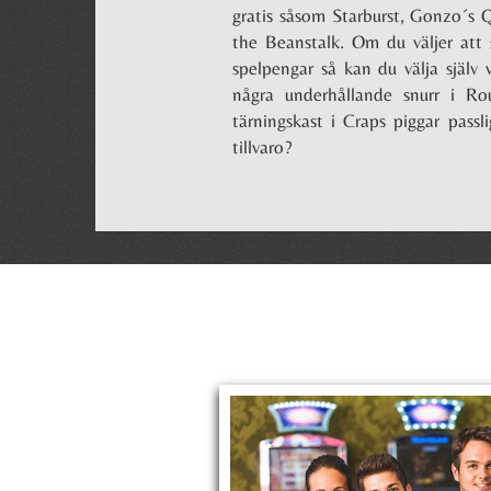
gratis såsom Starburst, Gonzo´s 
the Beanstalk. Om du väljer att 
spelpengar så kan du välja själv v
några underhållande snurr i Ro
tärningskast i Craps piggar passl
tillvaro?