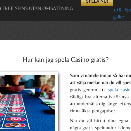
SPELA NU!
9 FREE SPINS UTAN OMSÄTTNING
+18 | Spe
gäller
Hur kan jag spela Casino gratis?
Som vi nämde innan så har du 
att välja mellan när du vill spel
gratis genom att
spela casin
väldigt bra alternativ för ny
att underhålla dig länge, eft
vinna äkta pengapriser.
När du väl hittat dina egna f
några gratis spelrundor i de