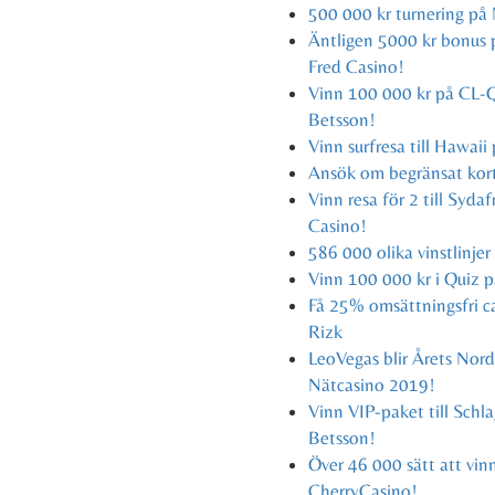
500 000 kr turnering på
Äntligen 5000 kr bonus 
Fred Casino!
Vinn 100 000 kr på CL-
Betsson!
Vinn surfresa till Hawaii
Ansök om begränsat kor
Vinn resa för 2 till Sydaf
Casino!
586 000 olika vinstlinjer
Vinn 100 000 kr i Quiz 
Få 25% omsättningsfri c
Rizk
LeoVegas blir Årets Nord
Nätcasino 2019!
Vinn VIP-paket till Schla
Betsson!
Över 46 000 sätt att vi
CherryCasino!