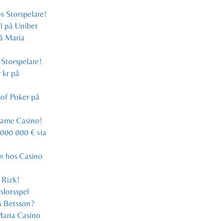
s Storspelare!
al på Unibet
å Maria
 Storspelare!
 kr på
of Poker på
Game Casino!
 000 000 € via
en hos Casino
 Rizk!
slotsspel
å Betsson?
Maria Casino