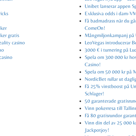
Unibet lanserar appen S
ricks
Exklusiva odds i dam-V
Få badmadrass när du g
ker
ComeOn!
er gratis
Mångmiljonkampanj på 
eality casino
LeoVegas introducerar Be
no
3000 € i turnering på L
casino
Spela om 300 000 kr ho
Casino!
Spela om 50 000 kr på M
NordicBet rullar ut dagli
Få 25% vinstboost på Un
Schlager!
50 garanterade gratisrun
Vinn pokerresa till Talli
Få 80 gratisrundor garan
Vinn din del av 25 000 k
Jackpotjoy!