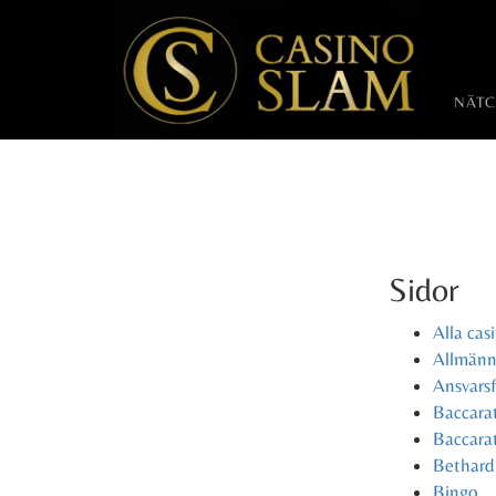
NÄTC
Sidor
Alla cas
Allmänna
Ansvarsf
Baccara
Baccarat
Bethard
Bingo