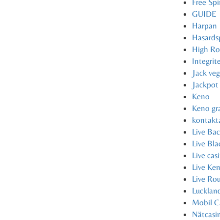
Free Spi
GUIDE
Harpan
Hasards
High Rol
Integrit
Jack veg
Jackpot
Keno
Keno gra
kontakt
Live Bac
Live Bla
Live cas
Live Ke
Live Rou
Lucklan
Mobil C
Nätcasi