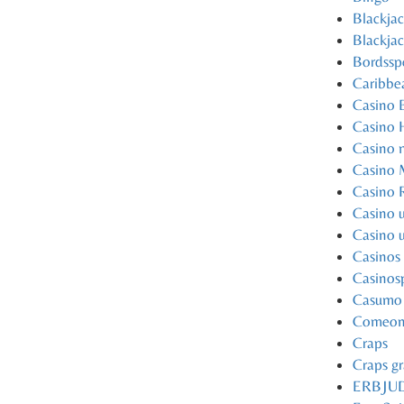
Blackja
Blackjac
Bordssp
Caribbe
Casino 
Casino 
Casino 
Casino 
Casino
Casino u
Casino 
Casinos
Casinos
Casumo
Comeon
Craps
Craps gr
ERBJU