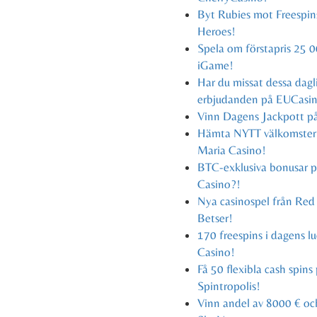
Byt Rubies mot Freespin
Heroes!
Spela om förstapris 25 0
iGame!
Har du missat dessa dagl
erbjudanden på EUCasi
Vinn Dagens Jackpott p
Hämta NYTT välkomster
Maria Casino!
BTC-exklusiva bonusar p
Casino?!
Nya casinospel från Red 
Betser!
170 freespins i dagens l
Casino!
Få 50 flexibla cash spins
Spintropolis!
Vinn andel av 8000 € oc