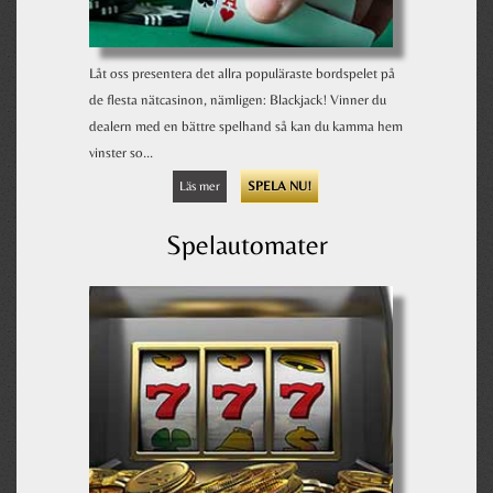
Låt oss presentera det allra populäraste bordspelet på
de flesta nätcasinon, nämligen: Blackjack! Vinner du
dealern med en bättre spelhand så kan du kamma hem
vinster so...
Läs mer
SPELA NU!
Spelautomater