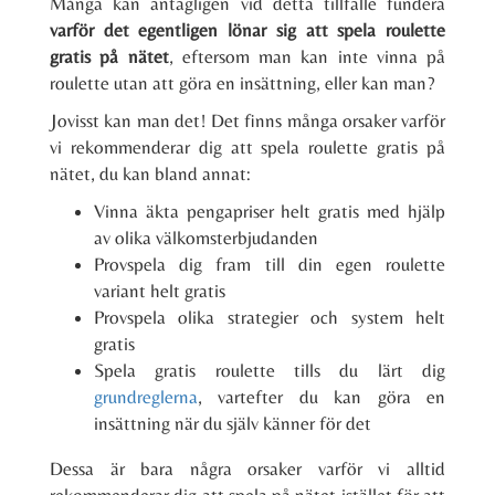
Många kan antagligen vid detta tillfälle fundera
varför det egentligen lönar sig att spela roulette
gratis på nätet
, eftersom man kan inte vinna på
roulette utan att göra en insättning, eller kan man?
Jovisst kan man det! Det finns många orsaker varför
vi rekommenderar dig att spela roulette gratis på
nätet, du kan bland annat:
Vinna äkta pengapriser helt gratis med hjälp
av olika välkomsterbjudanden
Provspela dig fram till din egen roulette
variant helt gratis
Provspela olika strategier och system helt
gratis
Spela gratis roulette tills du lärt dig
grundreglerna
, vartefter du kan göra en
insättning när du själv känner för det
Dessa är bara några orsaker varför vi alltid