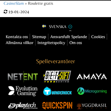
CasinoSlam
»
Roulette gratis
19-01-2024
SVENSKA
Kontakta oss
Sitemap
Ansvarsfullt Spelande
Cookies
Allmänna villkor
Integritetspolicy
Om oss
Spelleverantörer