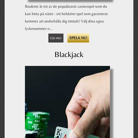
Roulette är ett av de populäraste casinospel som du
kan hitta på nätet - ett helskönt spel som garanterat
kommer att underhålla dig timtals! Välj dina egna
lyckonummer o...
Läs mer
SPELA NU!
Blackjack