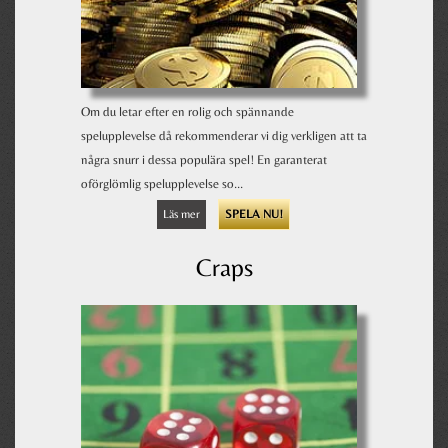
Om du letar efter en rolig och spännande
spelupplevelse då rekommenderar vi dig verkligen att ta
några snurr i dessa populära spel! En garanterat
oförglömlig spelupplevelse so...
Läs mer
SPELA NU!
Craps