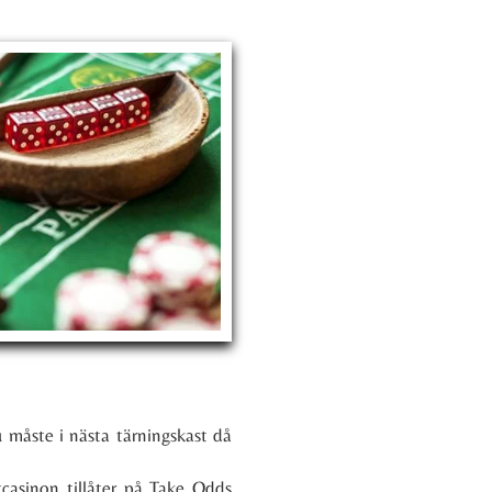
u måste i nästa tärningskast då
nätcasinon tillåter på Take Odds