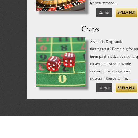
lyckonummer o...
Läs mer
SPELA NU!
Craps
Älskar du fängslande
tärningskast? Bered dig för at
turen på din sidaa och börja s
ett av de mest spännande
casinospel som någonsin
existerat! Spelet kan ve...
Läs mer
SPELA NU!