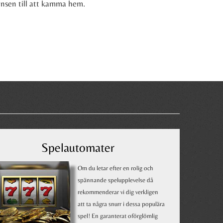
hansen till att kamma hem.
Spelautomater
Om du letar efter en rolig och
spännande spelupplevelse då
rekommenderar vi dig verkligen
att ta några snurr i dessa populära
spel! En garanterat oförglömlig