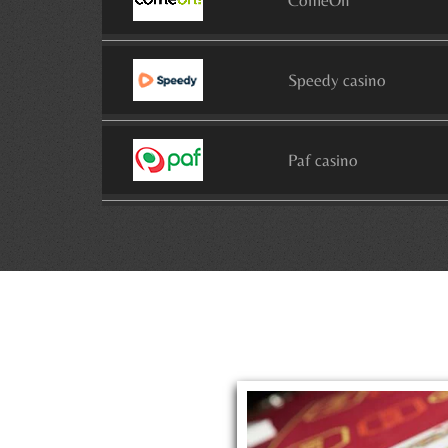
ComeOn
Speedy casino
Paf casino