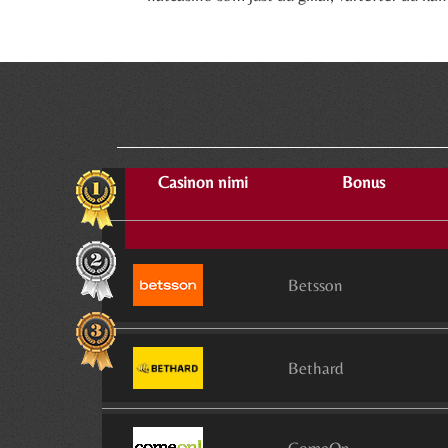
Casinon nimi
Bonus
Betsson
Bethard