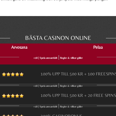
BÄSTA CASINON ONLINE
Arvosana
Pelaa
|
+18 | Spela ansvarsfullt
Regler & villkor gäller
100% UPP TILL 500 KR + 100 FREESPIN
|
+18 | Spela ansvarsfullt
Regler & villkor gäller
100% UPP TILL 500 KR + 20 FREE SPINS
|
+18 | Spela ansvarsfullt
Regler & villkor gäller