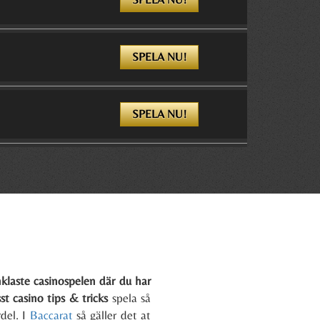
SPELA NU!
SPELA NU!
nklaste casinospelen där du har
st casino tips & tricks
spela så
rdel. I
Baccarat
så gäller det at