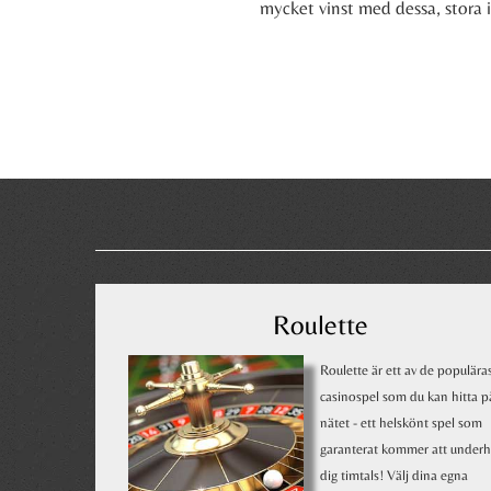
mycket vinst med dessa, stora i
Roulette
Roulette är ett av de populära
casinospel som du kan hitta p
nätet - ett helskönt spel som
garanterat kommer att underh
dig timtals! Välj dina egna