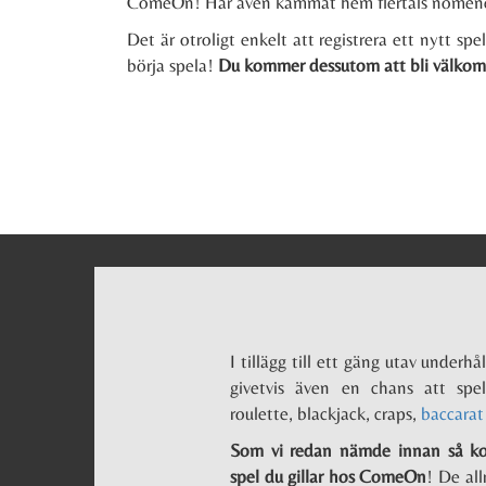
ComeOn! Har även kammat hem flertals nomenerin
Det är otroligt enkelt att registrera ett nytt
börja spela!
Du kommer dessutom att bli välkomn
I tillägg till ett gäng utav underh
givetvis även en chans att spel
roulette, blackjack, craps,
baccarat
Som vi redan nämde innan så ko
spel du gillar hos ComeOn
! De all