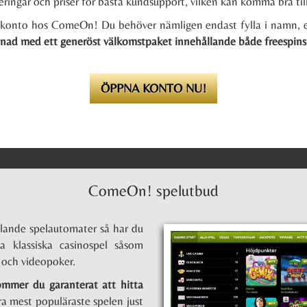
gar och priser för bästa kundsupport, vilken kan komma bra till
 spelkonto hos ComeOn! Du behöver nämligen endast fylla i namn, 
ad med ett generöst välkomstpaket innehållande både freespins
ÖPPNA KONTO NU!
ComeOn! spelutbud
ållande spelautomater så har du
a klassiska casinospel såsom
och videopoker.
mmer du garanterat att hitta
ra mest populäraste spelen just