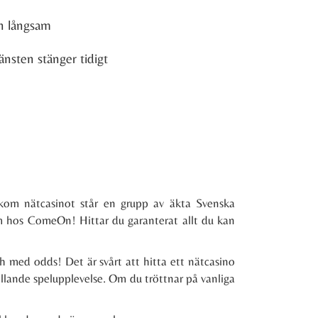
n långsam
nsten stänger tidigt
om nätcasinot står en grupp av äkta Svenska
som hos ComeOn! Hittar du garanterat allt du kan
l och med odds! Det är svårt att hitta ett nätcasino
llande spelupplevelse. Om du tröttnar på vanliga