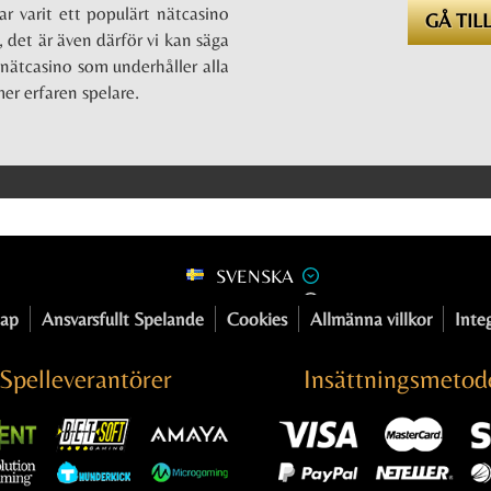
 varit ett populärt nätcasino
GÅ TIL
 det är även därför vi kan säga
nätcasino som underhåller alla
mer erfaren spelare.
SVENSKA
map
Ansvarsfullt Spelande
Cookies
Allmänna villkor
Integ
Spelleverantörer
Insättningsmetod