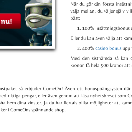
När du gör din första insättni
välja mellan, du väljer själv 
bäst:
100% insättningsbonus u
Eller du kan även välja att k
400%
casino bonus
upp t
Med den sistnämda så kan d
kronor, få hela 500 kronor att
lkomstpaket så erbjuder ComeOn! Även ett bonuspoängsysten där
med riktiga pengar, eller även genom att läsa nyhetsbrevet som C
casha hem dina vinster. Ja du har flertals olika möjligheter at
saker i ComeOns spännande shop.