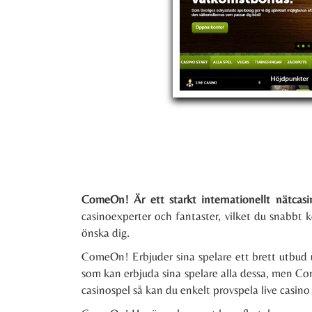
ComeOn! Är ett starkt internationellt nätcas
casinoexperter och fantaster, vilket du snabbt 
önska dig.
ComeOn! Erbjuder sina spelare ett brett utbud 
som kan erbjuda sina spelare alla dessa, men Co
casinospel så kan du enkelt provspela live casino