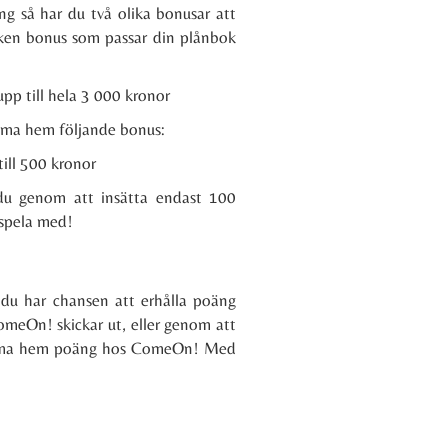
ng så har du två olika bonusar att
vilken bonus som passar din plånbok
pp till hela 3 000 kronor
amma hem följande bonus:
ill 500 kronor
u genom att insätta endast 100
 spela med!
 du har chansen att erhålla poäng
omeOn! skickar ut, eller genom att
t kamma hem poäng hos ComeOn! Med